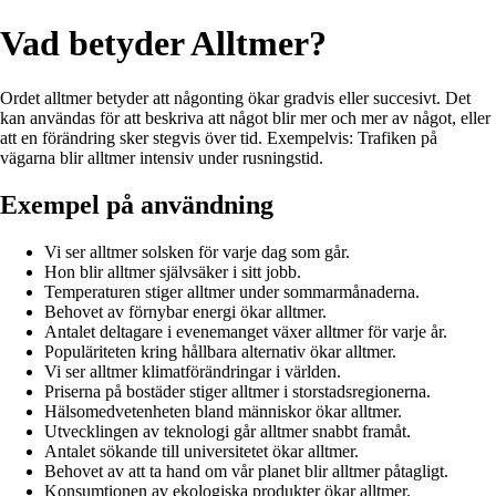
Vad betyder Alltmer?
Ordet alltmer betyder att någonting ökar gradvis eller succesivt. Det
kan användas för att beskriva att något blir mer och mer av något, eller
att en förändring sker stegvis över tid. Exempelvis: Trafiken på
vägarna blir alltmer intensiv under rusningstid.
Exempel på användning
Vi ser alltmer solsken för varje dag som går.
Hon blir alltmer självsäker i sitt jobb.
Temperaturen stiger alltmer under sommarmånaderna.
Behovet av förnybar energi ökar alltmer.
Antalet deltagare i evenemanget växer alltmer för varje år.
Populäriteten kring hållbara alternativ ökar alltmer.
Vi ser alltmer klimatförändringar i världen.
Priserna på bostäder stiger alltmer i storstadsregionerna.
Hälsomedvetenheten bland människor ökar alltmer.
Utvecklingen av teknologi går alltmer snabbt framåt.
Antalet sökande till universitetet ökar alltmer.
Behovet av att ta hand om vår planet blir alltmer påtagligt.
Konsumtionen av ekologiska produkter ökar alltmer.