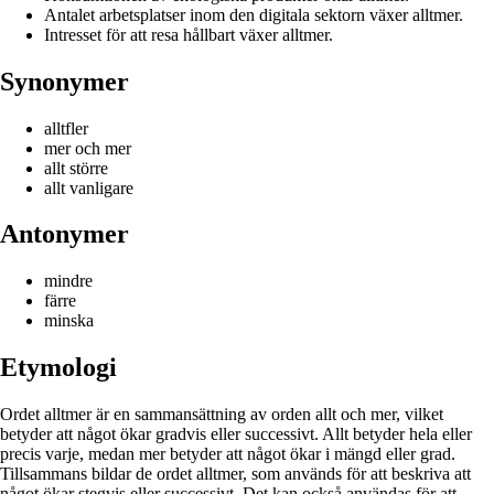
Antalet arbetsplatser inom den digitala sektorn växer alltmer.
Intresset för att resa hållbart växer alltmer.
Synonymer
alltfler
mer och mer
allt större
allt vanligare
Antonymer
mindre
färre
minska
Etymologi
Ordet alltmer är en sammansättning av orden allt och mer, vilket
betyder att något ökar gradvis eller successivt. Allt betyder hela eller
precis varje, medan mer betyder att något ökar i mängd eller grad.
Tillsammans bildar de ordet alltmer, som används för att beskriva att
något ökar stegvis eller successivt. Det kan också användas för att